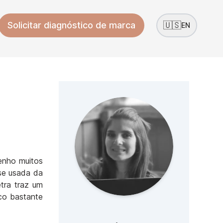
Solicitar diagnóstico de marca
🇺🇸
EN
tenho muitos
 se usada da
etra traz um
sco bastante