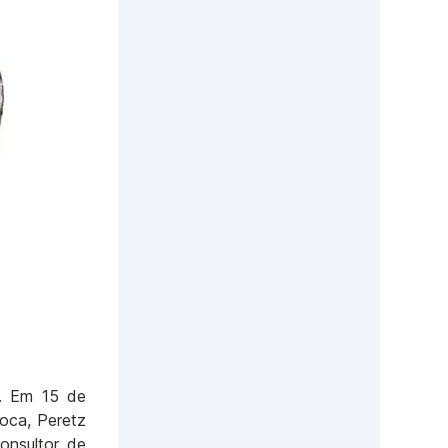
s. Em 15 de
oca, Peretz
onsultor de